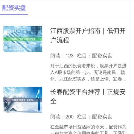
配资实盘
江西股票开户指南｜低佣开
户流程
阅读：
123
栏目：
配资实盘
对于江西的投资者来说，股票开户是进
入A股市场的第一步。无论是南昌、赣
州、九江配资实盘，还是上饶、宜春、
抚州，目前所有正规券商都已支持线上
长春配资平台推荐丨正规安
开户，无需前往营业部。本....
全
阅读：
200
栏目：
配资实盘
在金融市场日益活跃的今天，配资作为
一种放大资金使用效率的工具，正受到