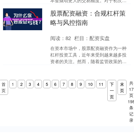
本金撬动更大的交易额度。对于初次接
触配资的投资者来说，了解配资平台的
股票配资融资：合规杠杆策
基本规则和操作流程至关重....
略与风控指南
阅读：
82
栏目：
配资实盘
在资本市场中，股票配资融资作为一种
杠杆投资工具，近年来受到越来越多投
资者的关注。然而，随着监管政策的持
续收紧，如何在合规框架下运用杠杆策
略、有效控制风险，成为投....
共
首
1
2
3
4
5
6
7
8
9
10
11
下
末
17
页
一
页
页
页
19
条
记
录