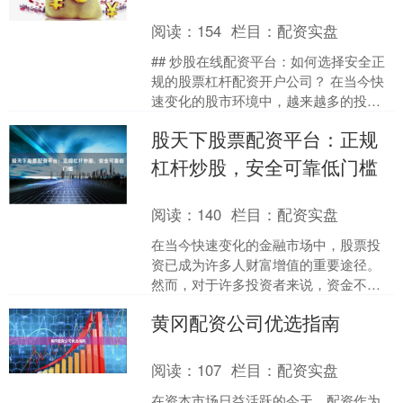
阅读：
154
栏目：
配资实盘
## 炒股在线配资平台：如何选择安全正
规的股票杠杆配资开户公司？ 在当今快
速变化的股市环境中，越来越多的投资
者开始关注杠杆配资这一工具，希望通
股天下股票配资平台：正规
过放大资金来获取更....
杠杆炒股，安全可靠低门槛
阅读：
140
栏目：
配资实盘
在当今快速变化的金融市场中，股票投
资已成为许多人财富增值的重要途径。
然而，对于许多投资者来说，资金不足
往往成为制约收益的关键因素。正是在
黄冈配资公司优选指南
这样的背景下，股票配资平....
阅读：
107
栏目：
配资实盘
在资本市场日益活跃的今天，配资作为