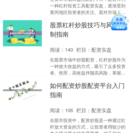
一种杠杆投资工具配资实盘，逐渐受到
黄冈地区投资者的关注。面对市场上众
多的配资公司，如何筛选出合规、稳健
股票杠杆炒股技巧与风险控
的服务商，成为投资者必须....
制指南
阅读：
140
栏目：
配资实盘
在股票市场中炒股配资，杠杆炒股作为
一种放大收益的方式，吸引了众多投资
者。然而，高收益伴随高风险，掌握正
确的技巧与风险控制方法至关重要。本
如何配资炒股配资平台入门
文将为您提供实用的杠杆炒....
指南
阅读：
106
栏目：
配资实盘
在股市投资中，配资炒股是一种通过杠
杆放大资金的方式，让投资者用较少的