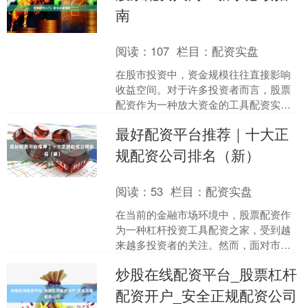
南
阅读：
107
栏目：
配资实盘
在股市投资中，资金规模往往直接影响
收益空间。对于许多投资者而言，股票
配资作为一种放大资金的工具配资实
盘，逐渐走入视野。本文将为新手系统
最好配资平台推荐｜十大正
介绍股票配资的基本概念、运....
规配资公司排名（新）
阅读：
53
栏目：
配资实盘
在当前的金融市场环境中，股票配资作
为一种杠杆投资工具配资之家，受到越
来越多投资者的关注。然而，面对市场
上众多的配资平台，如何选择一家正
炒股在线配资平台_股票杠杆
规、安全、服务优质的配资公....
配资开户_安全正规配资公司