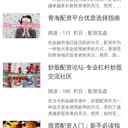
越来越多长春投资者的关注。然而，面
对市场上众多配资平台炒股配资，如何
青海配资平台优质选择指南
筛选出**正规安全**的....
阅读：
113
栏目：
配资实盘
在金融市场日益活跃的今天，配资作为
一种放大资金使用效率的方式，逐渐受
到青海地区投资者的关注。然而，面对
市场上众多配资平台，如何筛选出安
炒股配资论坛-专业杠杆炒股
全、合规、服务优质的平台，....
交流社区
阅读：
193
栏目：
配资实盘
在当今的金融市场中，炒股配资作为一
种放大资金使用效率的方式，受到了越
来越多投资者的关注。然而，如何安
全、合规地进行杠杆炒股，如何避免常
股票配资入门：新手必读指
见的风险陷阱，成为许多股民....