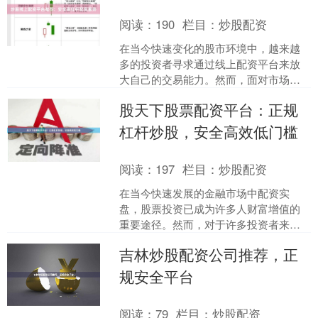
阅读：
190
栏目：
炒股配资
在当今快速变化的股市环境中，越来越
多的投资者寻求通过线上配资平台来放
大自己的交易能力。然而，面对市场上
众多的配资服务，如何选择一个既安全
股天下股票配资平台：正规
又能提供高杠杆的配资平台....
杠杆炒股，安全高效低门槛
阅读：
197
栏目：
炒股配资
在当今快速发展的金融市场中配资实
盘，股票投资已成为许多人财富增值的
重要途径。然而，对于许多投资者来
说，资金不足往往成为制约收益的关键
吉林炒股配资公司推荐，正
因素。正是在这样的背景下，股....
规安全平台
阅读：
79
栏目：
炒股配资