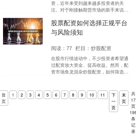
资，近年来受到越来越多投资者的关
注。对于刚接触期货市场的新手来说，
了解如何期货配资、掌握正确的操作流
股票配资如何选择正规平台
程以及充分认识风险，是进入....
与风险须知
阅读：
77
栏目：
炒股配资
在股市行情波动中，不少投资者希望通
过配资放大资金、提高收益。然而，配
资市场鱼龙混杂炒股配资，如何筛选正
规平台、规避潜在风险，是每位投资者
必须掌握的功课。本文将为....
共
首
1
2
3
4
5
6
7
8
9
10
11
下
末
17
页
一
页
页
页
19
条
记
录