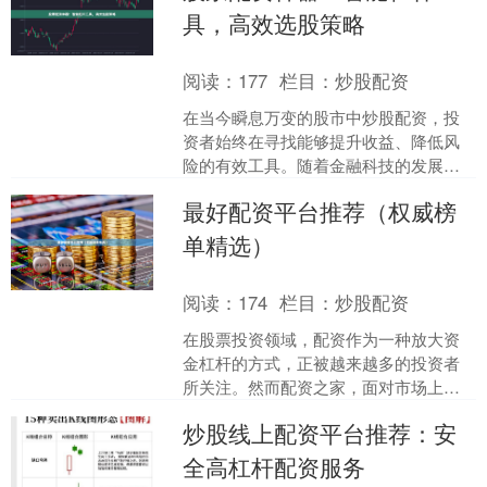
具，高效选股策略
阅读：
177
栏目：
炒股配资
在当今瞬息万变的股市中炒股配资，投
资者始终在寻找能够提升收益、降低风
险的有效工具。随着金融科技的发展，**
股票配资神器**应运而生，它通过**智能
最好配资平台推荐（权威榜
杠杆工具**与....
单精选）
阅读：
174
栏目：
炒股配资
在股票投资领域，配资作为一种放大资
金杠杆的方式，正被越来越多的投资者
所关注。然而配资之家，面对市场上众
多的配资平台，如何选择安全、合规、
炒股线上配资平台推荐：安
服务优质的平台，成为投资....
全高杠杆配资服务