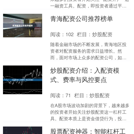
一融资工具。配资，即投资者通过平台
借入资金进行股票交易，以放大收益。
青海配资公司推荐榜单
然而，面对市场上众....
阅读：
102
栏目：
炒股配资
随着金融市场的不断发展，青海地区投
资者对配资服务的需求日益增长。然
而，面对市场上众多的配资公司，如何
选择一家正规、安全、服务优质的平台
炒股配资介绍：入配资模
成为投资者的核心关注点。本....
式、费率与风控要点
阅读：
71
栏目：
炒股配资
在A股市场波动加剧的背景下，越来越多
的投资者开始关注炒股配资这一杠杆工
具。配资本质上是资金借贷行为，投资
者通过向配资公司缴纳一定比例的保证
股票配资神器：智能杠杆工
金，获得数倍于本金的操....