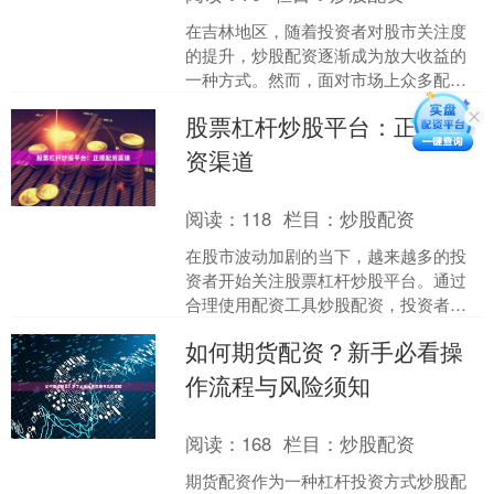
在吉林地区，随着投资者对股市关注度
的提升，炒股配资逐渐成为放大收益的
一种方式。然而，面对市场上众多配资
公司，如何筛选出**正规安全**的平台，
股票杠杆炒股平台：正规配
是每位投资者必须重....
资渠道
阅读：
118
栏目：
炒股配资
在股市波动加剧的当下，越来越多的投
资者开始关注股票杠杆炒股平台。通过
合理使用配资工具炒股配资，投资者可
以用较少的本金撬动更大的资金规模，
如何期货配资？新手必看操
从而放大收益。然而，市场....
作流程与风险须知
阅读：
168
栏目：
炒股配资
期货配资作为一种杠杆投资方式炒股配